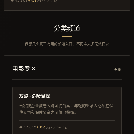
👁
42,305
⭐
9.5
2026-03-16
分类频道
保留几个真正有用的频道入口，不再堆太多无效模块
电影专区
更多
120分钟
杜比
灰烬 · 危险游戏
当家族企业被卷入跨国洗钱案，年轻的继承人必须在保
住公司和保住父亲之间做出抉择。
👁
53,052
⭐
8.6
2020-09-26