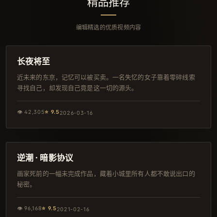
精品推荐
编辑精选的优质视频内容
137分钟
独播
长夜将至
近未来的东京，记忆可以被买卖。一名失忆的女子靠着零碎线索
寻找自己，却发现自己竟是这一切的源头。
👁
42,305
⭐
9.5
2026-03-16
124分钟
日本
逆潮 · 暗影协议
画家死前的一幅未完成作品，藏着小城里所有人都不敢说出口的
秘密。
👁
96,168
⭐
9.5
2021-02-16