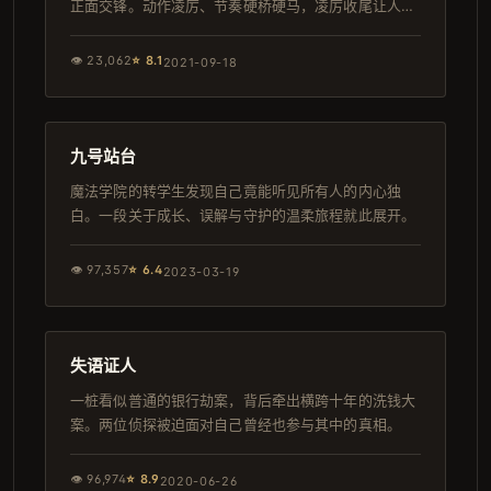
正面交锋。动作凌厉、节奏硬桥硬马，凌厉收尾让人屏
息。
👁
23,062
⭐
8.1
2021-09-18
168分钟
韩剧
九号站台
魔法学院的转学生发现自己竟能听见所有人的内心独
白。一段关于成长、误解与守护的温柔旅程就此展开。
👁
97,357
⭐
6.4
2023-03-19
146分钟
4K
失语证人
一桩看似普通的银行劫案，背后牵出横跨十年的洗钱大
案。两位侦探被迫面对自己曾经也参与其中的真相。
👁
96,974
⭐
8.9
2020-06-26