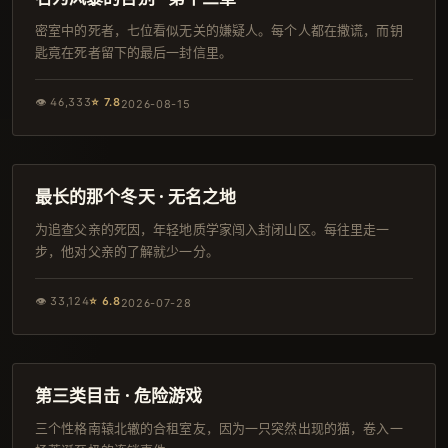
密室中的死者，七位看似无关的嫌疑人。每个人都在撒谎，而钥
匙竟在死者留下的最后一封信里。
👁
46,333
⭐
7.8
2026-08-15
142分钟
杜比
最长的那个冬天 · 无名之地
为追查父亲的死因，年轻地质学家闯入封闭山区。每往里走一
步，他对父亲的了解就少一分。
👁
33,124
⭐
6.8
2026-07-28
110分钟
独播
第三类目击 · 危险游戏
三个性格南辕北辙的合租室友，因为一只突然出现的猫，卷入一