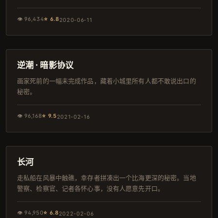
👁
96,434
⭐
6.8
2020-06-11
124分钟
日本
逆潮 · 暗影协议
画家死前的一幅未完成作品，藏着小城里所有人都不敢说出口的
秘密。
👁
96,168
⭐
9.5
2021-02-16
97分钟
高分
长河
走私船在风暴中触礁，幸存者拼凑出一个比海更深的秘密。当地
警察、检察官、记者各怀心事，没有人愿意先开口。
👁
94,950
⭐
6.8
2022-02-06