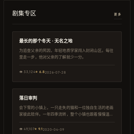
剧集专区
更多
142分钟
杜比
最长的那个冬天 · 无名之地
为追查父亲的死因，年轻地质学家闯入封闭山区。每往
里走一步，他对父亲的了解就少一分。
👁
33,124
⭐
6.8
2026-07-28
165分钟
热播
落日审判
会下雪的小镇上，一只走失的猫和一位独自生活的老画
家彼此陪伴。一年四季流转，整个小镇也跟着慢慢温暖
起来。
👁
49,107
⭐
9.1
2020-04-09