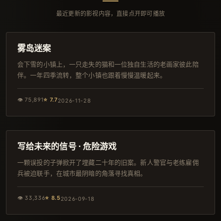
最近更新的影视内容，直接点开即可播放
101分钟
完结
雾岛迷案
会下雪的小镇上，一只走失的猫和一位独自生活的老画家彼此陪
伴。一年四季流转，整个小镇也跟着慢慢温暖起来。
👁
75,891
⭐
7.7
2026-11-28
98分钟
日本
写给未来的信号 · 危险游戏
一颗误投的子弹掀开了埋藏二十年的旧案。新人警官与老练雇佣
兵被迫联手，在城市最阴暗的角落寻找真相。
👁
33,336
⭐
8.5
2026-09-18
89分钟