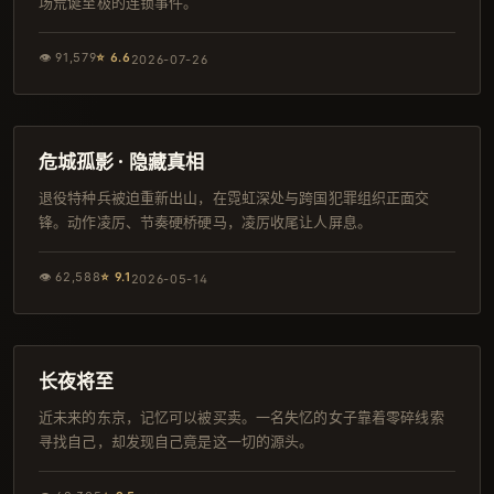
场荒诞至极的连锁事件。
👁
91,579
⭐
6.6
2026-07-26
113分钟
独播
危城孤影 · 隐藏真相
退役特种兵被迫重新出山，在霓虹深处与跨国犯罪组织正面交
锋。动作凌厉、节奏硬桥硬马，凌厉收尾让人屏息。
👁
62,588
⭐
9.1
2026-05-14
137分钟
独播
长夜将至
近未来的东京，记忆可以被买卖。一名失忆的女子靠着零碎线索
寻找自己，却发现自己竟是这一切的源头。