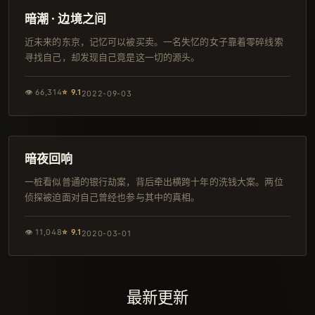
独播
暗潮 · 边境之间
近未来的东京，记忆可以被买卖。一名失忆的女子靠着零碎线索
寻找自己，却发现自己竟是这一切的源头。
👁
66,314
⭐
9.1
2022-09-03
146分钟
4K
暗夜回响
一桩看似普通的银行劫案，背后牵出横跨十年的洗钱大案。两位
侦探被迫面对自己曾经也参与其中的真相。
👁
11,048
⭐
9.1
2020-03-01
最新更新