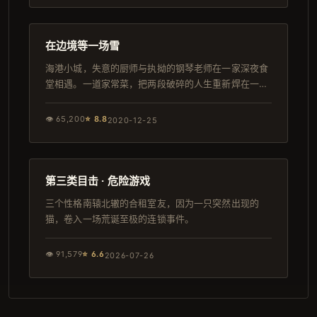
97分钟
完结
在边境等一场雪
海港小城，失意的厨师与执拗的钢琴老师在一家深夜食
堂相遇。一道家常菜，把两段破碎的人生重新焊在一
起。
👁
65,200
⭐
8.8
2020-12-25
110分钟
独播
第三类目击 · 危险游戏
三个性格南辕北辙的合租室友，因为一只突然出现的
猫，卷入一场荒诞至极的连锁事件。
👁
91,579
⭐
6.6
2026-07-26