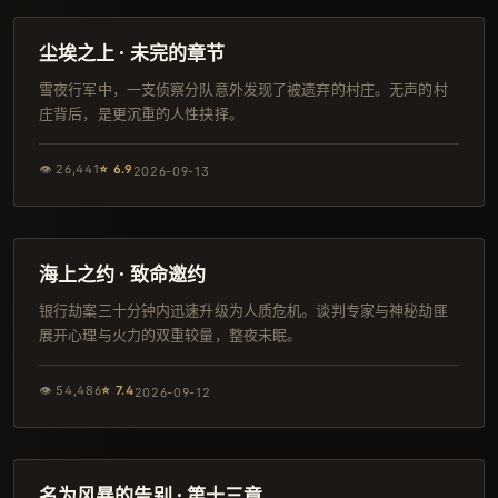
独播
尘埃之上 · 未完的章节
雪夜行军中，一支侦察分队意外发现了被遗弃的村庄。无声的村
庄背后，是更沉重的人性抉择。
👁
26,441
⭐
6.9
2026-09-13
119分钟
4K
海上之约 · 致命邀约
银行劫案三十分钟内迅速升级为人质危机。谈判专家与神秘劫匪
展开心理与火力的双重较量，整夜未眠。
👁
54,486
⭐
7.4
2026-09-12
110分钟
院线
名为风暴的告别 · 第十三章