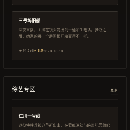
111分钟
院线
三号坞旧船
深夜直播，主播在镜头前接到一通陌生电话。挂断之
后，她家的每一个房间都开始变得不一样。
👁
91,268
⭐
8.5
2020-10-10
综艺专区
更多
120分钟
4K
仁川一号线
退役特种兵被迫重新出山，在霓虹深处与跨国犯罪组织