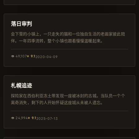
165分钟
热播
落日审判
会下雪的小镇上，一只走失的猫和一位独自生活的老画家彼此陪
伴。一年四季流转，整个小镇也跟着慢慢温暖起来。
👁
49,107
⭐
9.1
2020-04-09
105分钟
杜比
札幌追迹
探险家在西伯利亚冻土带发现一座被冰封的古城。当队员一个个
离奇消失，剩下的人开始怀疑这座城从未被人遗忘。
👁
24,994
⭐
9.1
2025-07-13
90分钟