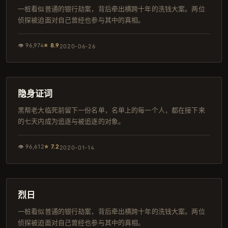
一桩看似普通的银行劫案，背后牵出横跨十年的洗钱大案。两位
侦探被迫面对自己曾经也参与其中的真相。
👁
96,974
⭐
8.9
2020-06-26
128分钟
独播
隐身证词
黑帮老大临死前留下一份名单，名单上的每一个人，都在接下来
的七天内成为追逐与被追逐的对象。
👁
96,612
⭐
7.2
2020-01-14
110分钟
热播
烈日
一桩看似普通的银行劫案，背后牵出横跨十年的洗钱大案。两位
侦探被迫面对自己曾经也参与其中的真相。