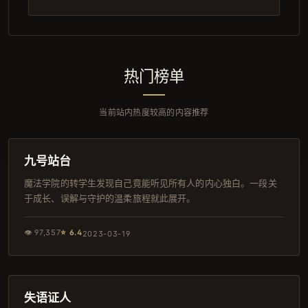
热门榜单
当前站内热度较高的内容推荐
168分钟
韩剧
九号站台
魔法学院的转学生发现自己竟能听见所有人的内心独白。一段关
于成长、误解与守护的温柔旅程就此展开。
👁
97,357
⭐
6.4
2023-03-19
146分钟
4K
失语证人